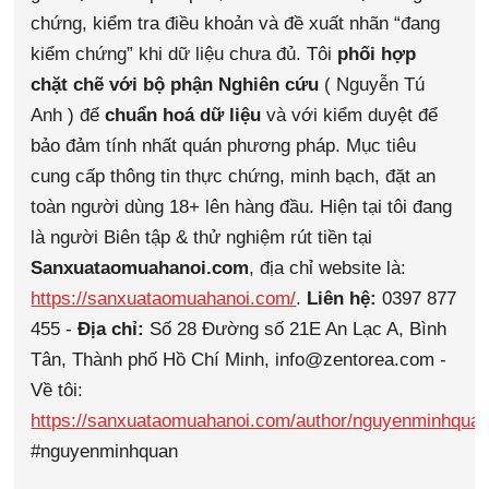
chứng, kiểm tra điều khoản và đề xuất nhãn “đang
kiểm chứng” khi dữ liệu chưa đủ. Tôi
phối hợp
chặt chẽ với bộ phận Nghiên cứu
( Nguyễn Tú
Anh ) để
chuẩn hoá dữ liệu
và với kiểm duyệt để
bảo đảm tính nhất quán phương pháp. Mục tiêu
cung cấp thông tin thực chứng, minh bạch, đặt an
toàn người dùng 18+ lên hàng đầu. Hiện tại tôi đang
là người Biên tập & thử nghiệm rút tiền tại
Sanxuataomuahanoi.com
, địa chỉ website là:
https://sanxuataomuahanoi.com/
.
Liên hệ:
0397 877
455 -
Địa chỉ:
Số 28 Đường số 21E An Lạc A, Bình
Tân, Thành phố Hồ Chí Minh,
info@zentorea.com
-
Về tôi:
https://sanxuataomuahanoi.com/author/nguyenminhquan
#nguyenminhquan