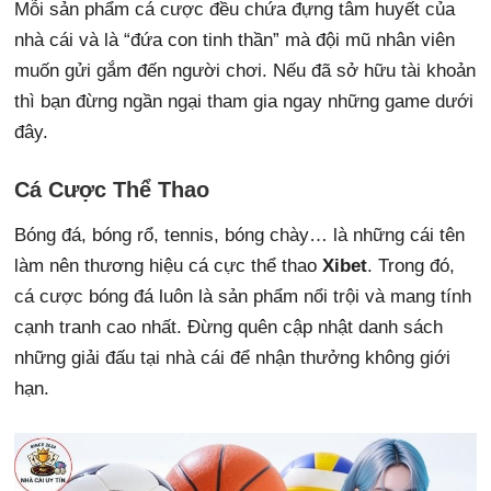
Mỗi sản phẩm cá cược đều chứa đựng tâm huyết của
nhà cái và là “đứa con tinh thần” mà đội mũ nhân viên
muốn gửi gắm đến người chơi. Nếu đã sở hữu tài khoản
thì bạn đừng ngần ngại tham gia ngay những game dưới
đây.
Cá Cược Thể Thao
Bóng đá, bóng rổ, tennis, bóng chày… là những cái tên
làm nên thương hiệu cá cực thể thao
Xibet
. Trong đó,
cá cược bóng đá luôn là sản phẩm nổi trội và mang tính
cạnh tranh cao nhất. Đừng quên cập nhật danh sách
những giải đấu tại nhà cái để nhận thưởng không giới
hạn.