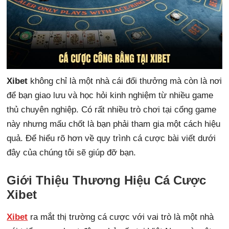
Xibet
không chỉ là một nhà cái đổi thưởng mà còn là nơi
để bạn giao lưu và học hỏi kinh nghiệm từ nhiều game
thủ chuyên nghiệp. Có rất nhiều trò chơi tại cổng game
này nhưng mấu chốt là bạn phải tham gia một cách hiệu
quả. Để hiểu rõ hơn về quy trình cá cược bài viết dưới
đây của chúng tôi sẽ giúp đỡ bạn.
Giới Thiệu Thương Hiệu Cá Cược
Xibet
Xibet
ra mắt thị trường cá cược với vai trò là một nhà