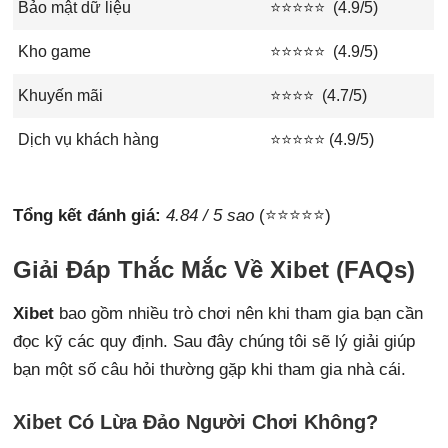
Bảo mật dữ liệu
⭐⭐⭐⭐⭐ (4.9/5)
Kho game
⭐⭐⭐⭐⭐ (4.9/5)
Khuyến mãi
⭐⭐⭐⭐ (4.7/5)
Dịch vụ khách hàng
⭐⭐⭐⭐⭐ (4.9/5)
Tổng kết đánh giá:
4.84 / 5 sao
(⭐⭐⭐⭐⭐)
Giải Đáp Thắc Mắc Về Xibet (FAQs)
Xibet
bao gồm nhiều trò chơi nên khi tham gia bạn cần
đọc kỹ các quy định. Sau đây chúng tôi sẽ lý giải giúp
bạn một số câu hỏi thường gặp khi tham gia nhà cái.
Xibet Có Lừa Đảo Người Chơi Không?