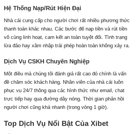
Hệ Thống Nạp/Rút Hiện Đại
Nhà cái cung cấp cho người chơi rất nhiều phương thức
thanh toán khác nhau. Các bước để nạp tiền và rút tiền
vô cùng linh hoạt, cam kết an toàn tuyệt đối. Tình trạng
lừa đảo hay xâm nhập trái phép hoàn toàn không xảy ra.
Dịch Vụ CSKH Chuyên Nghiệp
Một điều mà chúng tôi đánh giá rất cao đó chính là vấn
đề chăm sóc khách hàng. Nhân viên của nhà cái luôn
phục vụ 24/7 thông qua các hình thức như email, chat
trực tiếp hay qua đường dây nóng. Thời gian phản hồi
người chơi cũng khá nhanh (trong vòng 1 giờ).
Top Dịch Vụ Nổi Bật Của Xibet