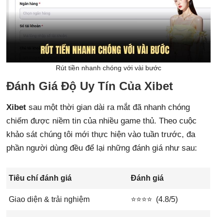
Rút tiền nhanh chóng với vài bước
Đánh Giá Độ Uy Tín Của Xibet
Xibet
sau một thời gian dài ra mắt đã nhanh chóng
chiếm được niềm tin của nhiều game thủ. Theo cuộc
khảo sát chúng tôi mới thực hiện vào tuần trước, đa
phần người dùng đều để lại những đánh giá như sau:
Tiêu chí đánh giá
Đánh giá
Giao diện & trải nghiệm
⭐⭐⭐⭐ (4.8/5)