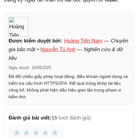
Được kiểm duyệt bởi:
Hoàng Tiến Nam
—
Chuyên
gia bảo mật
•
Nguyễn Tú Anh
—
Nghiên cứu & dữ
liệu
Ngày duyệt: 18/08/2025
Đã đối chiếu giấy phép hoạt động, điều khoản người dùng và
kiểm tra cấu hình HTTPS/2FA. Kết quả trùng khớp tài liệu
công bố, không phát hiện dấu hiệu gian lận trong phạm vi
kiểm thử.
Đánh giá bài viết
(
15
lượt đánh giá)
★
★
★
★
★