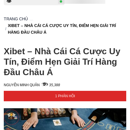
👁️
269 người đang xem
TRANG CHỦ
XIBET – NHÀ CÁI CÁ CƯỢC UY TÍN, ĐIỂM HẸN GIẢI TRÍ
HÀNG ĐẦU CHÂU Á
Xibet – Nhà Cái Cá Cược Uy
Tín, Điểm Hẹn Giải Trí Hàng
Đầu Châu Á
NGUYỄN MINH QUÂN
35,388
1 PHẢN HỒI