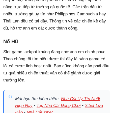
năng trực tiếp từ trường gà quốc tế. Các trận đấu từ
nhiều trường gà uy tín như Philippines Campuchia hay
Thái Lan đều có tại đây. Thông tin về các chiến kê đầy
đủ, hỗ trợ anh em đặt cược thành công.
Nổ Hũ
Slot game jackpot khủng đang chờ anh em chinh phục.
Theo chúng tôi tìm hiểu được thì đây là sảnh game có
lối cá cược linh hoạt nhất. Bạn cũng không cần phải đầu
tư quá nhiều chiến thuật vẫn có thể giành được giải
thưởng lớn.
Mời bạn tìm kiếm thêm:
Nhà Cái Uy Tín Nhất
Hiện Nay
•
Top Nhà Cái Đáng Chơi
•
Xibet Lừa
Đảo
•
Nhà Cái Xibet