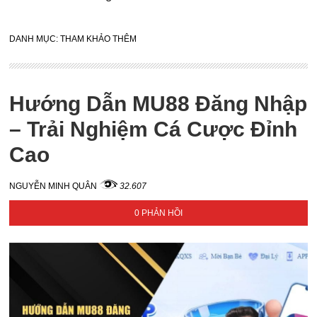
DANH MỤC:
THAM KHẢO THÊM
Hướng Dẫn MU88 Đăng Nhập
– Trải Nghiệm Cá Cược Đỉnh
Cao
NGUYỄN MINH QUÂN
32.607
0 PHẢN HỒI