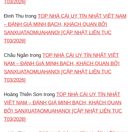
T03/2026]
Đinh Thu
trong
TOP NHÀ CÁI UY TÍN NHẤT VIỆT NAM
– ĐÁNH GIÁ MINH BẠCH, KHÁCH QUAN BỞI
SANXUATAOMUAHANOI [CẬP NHẬT LIÊN TỤC
T03/2026]
Châu Ngân
trong
TOP NHÀ CÁI UY TÍN NHẤT VIỆT
NAM – ĐÁNH GIÁ MINH BẠCH, KHÁCH QUAN BỞI
SANXUATAOMUAHANOI [CẬP NHẬT LIÊN TỤC
T03/2026]
Hoàng Thiên Sơn
trong
TOP NHÀ CÁI UY TÍN NHẤT
VIỆT NAM – ĐÁNH GIÁ MINH BẠCH, KHÁCH QUAN
BỞI SANXUATAOMUAHANOI [CẬP NHẬT LIÊN TỤC
T03/2026]