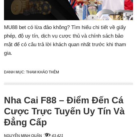
MU88 bet có lừa đảo không? Tìm hiểu chi tiết về giấy
phép, độ uy tín, dịch vụ cược thủ và chính sách bảo
mật để có câu trả lời khách quan nhất trước khi tham
gia.
DANH MỤC:
THAM KHẢO THÊM
Nha Cai F88 – Điểm Đến Cá
Cược Trực Tuyến Uy Tín Và
Đẳng Cấp
NGUYỄN MINH QUÂN
43.421