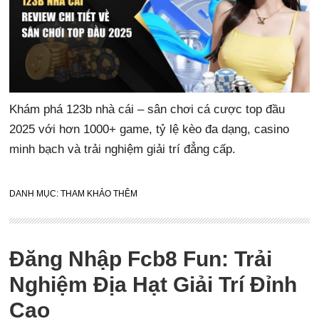
Khám phá 123b nhà cái – sân chơi cá cược top đầu
2025 với hơn 1000+ game, tỷ lệ kèo đa dạng, casino
minh bạch và trải nghiệm giải trí đẳng cấp.
DANH MỤC:
THAM KHẢO THÊM
Đăng Nhập Fcb8 Fun: Trải
Nghiệm Địa Hạt Giải Trí Đỉnh
Cao