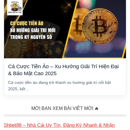
Cá Cược Tiền Ảo – Xu Hướng Giải Trí Hiện Đại
& Bảo Mật Cao 2025
Cá cược tiền ảo đang trở thành xu hướng giải trí nổi bật
2025, kết…
MỜI BẠN XEM BÀI VIẾT MỚI 🔥
Shbet88 – Nhà Cái Uy Tín, Đăng Ký Nhanh & Nhận