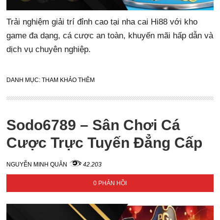
Trải nghiệm giải trí đỉnh cao tại nha cai Hi88 với kho
game đa dạng, cá cược an toàn, khuyến mãi hấp dẫn và
dịch vụ chuyên nghiệp.
DANH MỤC:
THAM KHẢO THÊM
Sodo6789 – Sân Chơi Cá
Cược Trực Tuyến Đẳng Cấp
NGUYỄN MINH QUÂN
42.203
0 PHẢN HỒI