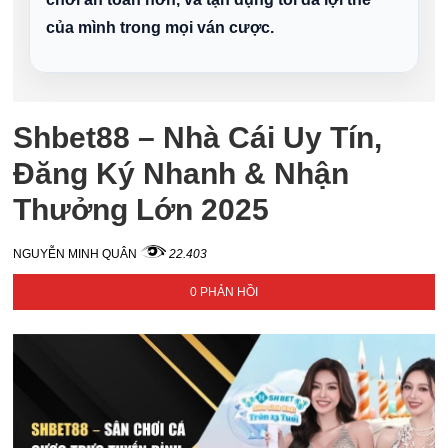
của mình trong mọi ván cược.
Shbet88 – Nhà Cái Uy Tín,
Đăng Ký Nhanh & Nhận
Thưởng Lớn 2025
NGUYỄN MINH QUÂN
22.403
0 PHẢN HỒI