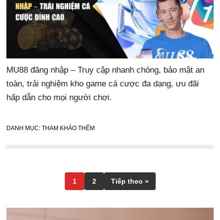
MU88 đăng nhập – Truy cập nhanh chóng, bảo mật an
toàn, trải nghiệm kho game cá cược đa dạng, ưu đãi
hấp dẫn cho mọi người chơi.
DANH MỤC:
THAM KHẢO THÊM
1
2
Tiếp theo »
Sanxuataomuahanoi.com