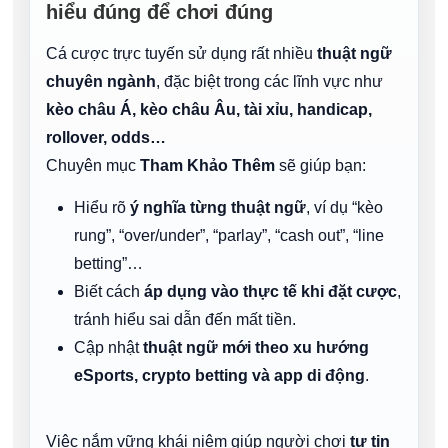
hiểu đúng để chơi đúng
Cá cược trực tuyến sử dụng rất nhiều
thuật ngữ
chuyên ngành
, đặc biệt trong các lĩnh vực như
kèo châu Á, kèo châu Âu, tài xỉu, handicap,
rollover, odds…
Chuyên mục
Tham Khảo Thêm
sẽ giúp bạn:
Hiểu rõ
ý nghĩa từng thuật ngữ
, ví dụ “kèo
rung”, “over/under”, “parlay”, “cash out”, “line
betting”…
Biết cách
áp dụng vào thực tế khi đặt cược
,
tránh hiểu sai dẫn đến mất tiền.
Cập nhật
thuật ngữ mới theo xu hướng
eSports, crypto betting và app di động
.
Việc nắm vững khái niệm giúp người chơi
tự tin