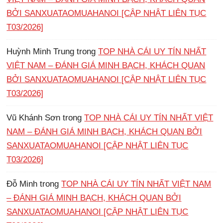
BỞI SANXUATAOMUAHANOI [CẬP NHẬT LIÊN TỤC
T03/2026]
Huỳnh Minh Trung
trong
TOP NHÀ CÁI UY TÍN NHẤT
VIỆT NAM – ĐÁNH GIÁ MINH BẠCH, KHÁCH QUAN
BỞI SANXUATAOMUAHANOI [CẬP NHẬT LIÊN TỤC
T03/2026]
Vũ Khánh Sơn
trong
TOP NHÀ CÁI UY TÍN NHẤT VIỆT
NAM – ĐÁNH GIÁ MINH BẠCH, KHÁCH QUAN BỞI
SANXUATAOMUAHANOI [CẬP NHẬT LIÊN TỤC
T03/2026]
Đỗ Minh
trong
TOP NHÀ CÁI UY TÍN NHẤT VIỆT NAM
– ĐÁNH GIÁ MINH BẠCH, KHÁCH QUAN BỞI
SANXUATAOMUAHANOI [CẬP NHẬT LIÊN TỤC