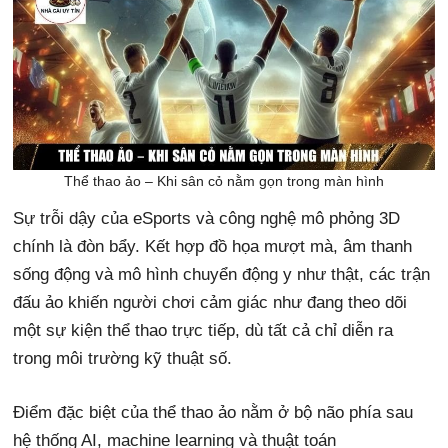
Thể thao ảo – Khi sân cỏ nằm gọn trong màn hình
Sự trỗi dậy của eSports và công nghệ mô phỏng 3D
chính là đòn bẩy. Kết hợp đồ họa mượt mà, âm thanh
sống động và mô hình chuyển động y như thật, các trận
đấu ảo khiến người chơi cảm giác như đang theo dõi
một sự kiện thể thao trực tiếp, dù tất cả chỉ diễn ra
trong môi trường kỹ thuật số.
Điểm đặc biệt của thể thao ảo nằm ở bộ não phía sau
hệ thống AI, machine learning và thuật toán