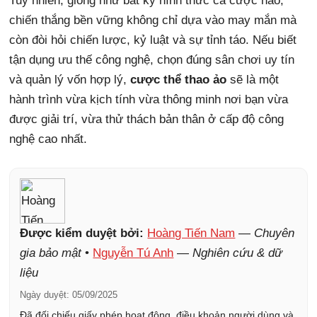
Tuy nhiên, giống như bất kỳ hình thức cá cược nào,
chiến thắng bền vững không chỉ dựa vào may mắn mà
còn đòi hỏi chiến lược, kỷ luật và sự tỉnh táo. Nếu biết
tận dụng ưu thế công nghệ, chọn đúng sân chơi uy tín
và quản lý vốn hợp lý,
cược thể thao ảo
sẽ là một
hành trình vừa kịch tính vừa thông minh nơi bạn vừa
được giải trí, vừa thử thách bản thân ở cấp độ công
nghệ cao nhất.
Được kiểm duyệt bởi:
Hoàng Tiến Nam
—
Chuyên
gia bảo mật
•
Nguyễn Tú Anh
—
Nghiên cứu & dữ
liệu
Ngày duyệt: 05/09/2025
Đã đối chiếu giấy phép hoạt động, điều khoản người dùng và