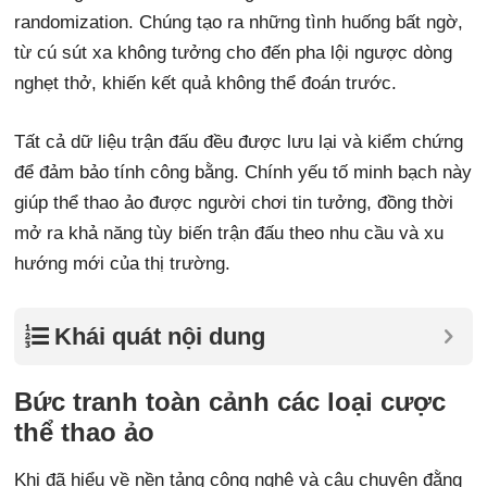
randomization. Chúng tạo ra những tình huống bất ngờ,
từ cú sút xa không tưởng cho đến pha lội ngược dòng
nghẹt thở, khiến kết quả không thể đoán trước.
Tất cả dữ liệu trận đấu đều được lưu lại và kiểm chứng
để đảm bảo tính công bằng. Chính yếu tố minh bạch này
giúp thể thao ảo được người chơi tin tưởng, đồng thời
mở ra khả năng tùy biến trận đấu theo nhu cầu và xu
hướng mới của thị trường.
Khái quát nội dung
Bức tranh toàn cảnh các loại cược
thể thao ảo
Khi đã hiểu về nền tảng công nghệ và câu chuyện đằng