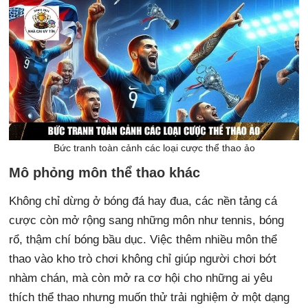
Bức tranh toàn cảnh các loại cược thể thao ảo
Mô phỏng môn thể thao khác
Không chỉ dừng ở bóng đá hay đua, các nền tảng cá
cược còn mở rộng sang những môn như tennis, bóng
rổ, thậm chí bóng bầu dục. Việc thêm nhiều môn thể
thao vào kho trò chơi không chỉ giúp người chơi bớt
nhàm chán, mà còn mở ra cơ hội cho những ai yêu
thích thể thao nhưng muốn thử trải nghiệm ở một dạng