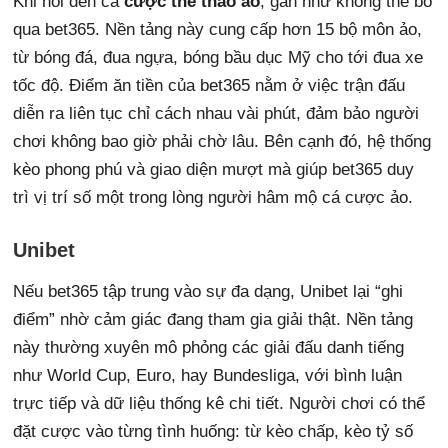
Khi nói đến cá
cược thể thao ảo
, gần như không thể bỏ
qua bet365. Nền tảng này cung cấp hơn 15 bộ môn ảo,
từ bóng đá, đua ngựa, bóng bầu dục Mỹ cho tới đua xe
tốc độ. Điểm ăn tiền của bet365 nằm ở việc trận đấu
diễn ra liên tục chỉ cách nhau vài phút, đảm bảo người
chơi không bao giờ phải chờ lâu. Bên cạnh đó, hệ thống
kèo phong phú và giao diện mượt mà giúp bet365 duy
trì vị trí số một trong lòng người hâm mộ cá cược ảo.
Unibet
Nếu bet365 tập trung vào sự đa dạng, Unibet lại “ghi
điểm” nhờ cảm giác đang tham gia giải thật. Nền tảng
này thường xuyên mô phỏng các giải đấu danh tiếng
như World Cup, Euro, hay Bundesliga, với bình luận
trực tiếp và dữ liệu thống kê chi tiết. Người chơi có thể
đặt cược vào từng tình huống: từ kèo chấp, kèo tỷ số