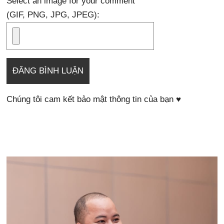
Select an image for your comment
(GIF, PNG, JPG, JPEG):
Chúng tôi cam kết bảo mật thông tin của bạn ♥
Sanxuataomuahanoi.com