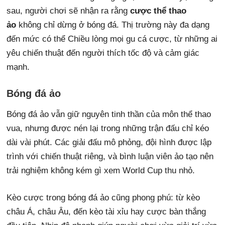
sau, người chơi sẽ nhận ra rằng
cược thể thao
ảo
không chỉ dừng ở bóng đá. Thị trường này đa dạng
đến mức có thể Chiều lòng mọi gu cá cược, từ những ai
yêu chiến thuật đến người thích tốc độ và cảm giác
mạnh.
Bóng đá ảo
Bóng đá ảo vẫn giữ nguyên tinh thần của môn thể thao
vua, nhưng được nén lại trong những trận đấu chỉ kéo
dài vài phút. Các giải đấu mô phỏng, đội hình được lập
trình với chiến thuật riêng, và bình luận viên ảo tạo nên
trải nghiệm không kém gì xem World Cup thu nhỏ.
Kèo cược trong bóng đá ảo cũng phong phú: từ kèo
châu Á, châu Âu, đến kèo tài xỉu hay cược bàn thắng