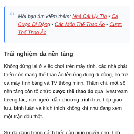
Mời bạn tìm kiếm thêm:
Nhà Cái Uy Tín
•
Cá
Cược Di Động
•
Các Môn Thể Thao Ảo
•
Cược
Thể Thao Ảo
Trải nghiệm đa nền tảng
Không dừng lại ở việc chơi trên máy tính, các nhà phát
triển còn mang thể thao ảo lên ứng dụng di động, hỗ trợ
cả máy tính bảng và TV thông minh. Thậm chí, một số
nền tảng còn tổ chức
cược thể thao ảo
qua livestream
tương tác, nơi người dẫn chương trình trực tiếp giao
lưu, bình luận và kích thích không khí như đang xem
một trận đấu thật.
Sự đa dạng trong cách tiếp cận giúp người chơi linh